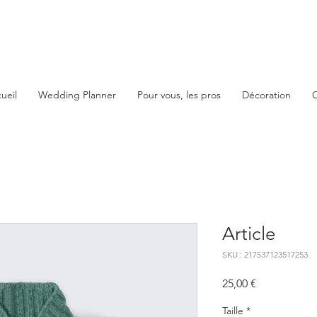
ueil
Wedding Planner
Pour vous, les pros
Décoration
O
Article
SKU : 217537123517253
Prix
25,00 €
Taille
*